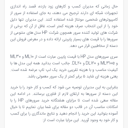
حال زمانی که مدیران کسب و کارهای زود بازده، قصد راه اندازی
تجهیزات شبکه ای دارند ترجیح می دهند، به جای استفاده از سرور از
کامپیوترهای شخصی مونتاژ شده استفاده کنند. این مدیران تنها دلیل
خود را از این انتخاب صرف هزینه کمتر است، غافل از آن که برخی از
شرکت های تولید کننده سرور همچون شرکت HP مدل های متنوعی از
سرورها را با قیمت های بسیار پایینی ارائه داده و در معرض فروش این
دسته از مخاطبین قرار می دهد.
سری سرورهای مدل HP با قیمت پایین عبارت است از ML10 و ML30
و ML310e و DL120 و DL20. جالب است بدانید همه این مدل ها با
کیفیت مناسب و با هزینه تقریبی خرید یک لپ تاپ عرضه شده است.
یعنی هزینه ای شاید ۵ برابر کمتر از یک سرور معمولی باشد.
بنابراین به این مدیران توصیه می شود که کسب و کار خود را با خرید
این دسته از سرورها به ارتقای لازم از فناوری برسانند. در ادامه این
مقاله سعی شده است تا مزایای هشتگانه خرید سرورهای HP را با
امکانات مناسب آن در قالب دو مقاله برای شما بیان نماییم تا با خیال
آسوده بتوانید این خرید را انجام دهید و نتایج ماندگاری را برای کسب
و کار خود به وجود آورید. این مزایا عبارت است از: