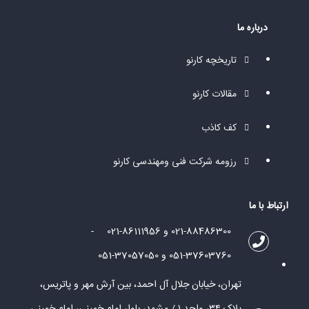
درباره ما
تاریخچه کارنو
مقالات کارنو
کف کاذب
رزومه شرکت فنی ومهندسی کارنو
ارتباط با ما
021-88486300 و 86111956-021
-
051-37603760 و 37057050-051
تهران، خیابان جلال آل احمد، بین آرش مهر و پاتریس،